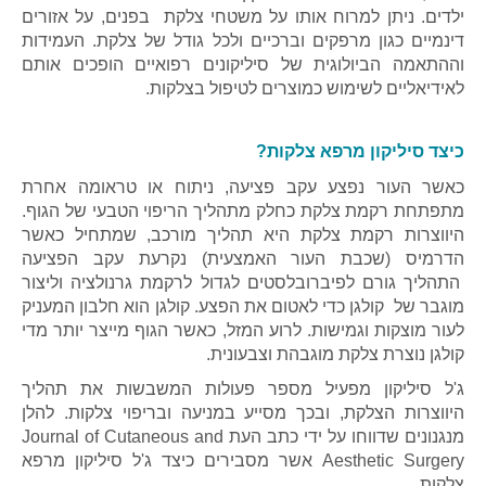
ילדים. ניתן למרוח אותו על משטחי צלקת בפנים, על אזורים
דינמיים כגון מרפקים וברכיים ולכל גודל של צלקת. העמידות
וההתאמה הביולוגית של סיליקונים רפואיים הופכים אותם
לאידיאליים לשימוש כמוצרים לטיפול בצלקות.
כיצד סיליקון מרפא צלקות?
כאשר העור נפצע עקב פציעה, ניתוח או טראומה אחרת
מתפתחת רקמת צלקת כחלק מתהליך הריפוי הטבעי של הגוף.
היווצרות רקמת צלקת היא תהליך מורכב, שמתחיל כאשר
הדרמיס (שכבת העור האמצעית) נקרעת עקב הפציעה
התהליך גורם לפיברובלסטים לגדול לרקמת גרנולציה וליצור
מוגבר של קולגן כדי לאטום את הפצע. קולגן הוא חלבון המעניק
לעור מוצקות וגמישות. לרוע המזל, כאשר הגוף מייצר יותר מדי
קולגן נוצרת צלקת מוגבהת וצבעונית.
ג'ל סיליקון מפעיל מספר פעולות המשבשות את תהליך
היווצרות הצלקת, ובכך מסייע במניעה ובריפוי צלקות. להלן
מנגנונים שדווחו על ידי כתב העת Journal of Cutaneous and
Aesthetic Surgery אשר מסבירים כיצד ג'ל סיליקון מרפא
צלקות.