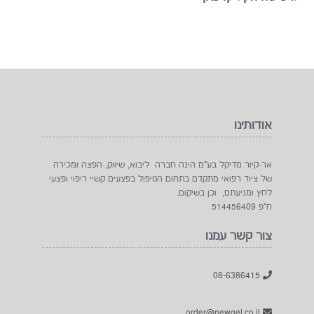
אודותינו
אר-קיור מדיקל בע"מ הינה חברה ליבוא, שיווק, הפצה ומכירה
של ציוד רפואי מתקדם בתחום הטיפול בפצעים קשיי ריפוי ופצעי
לחץ ומניעתם, וכן בשיקום.
ח"פ 514456409
צור קשר עמנו
08-6386415
order@newgel.co.il