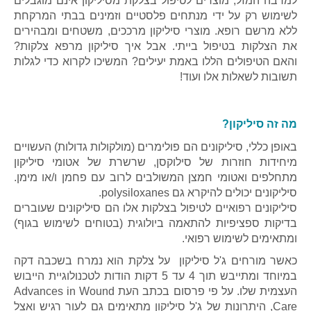
למרבה המזל, מוצרים לטיפול בצלקת מסיליקון אינם מוגבלים
לשימוש רק על ידי מנתחים פלסטיים וזמינים בבתי המרקחת
ללא מרשם רופא. מוצרי סיליקון מרככים, משטחים ומבהירים
את הצלקות בטיפול בייתי. אבל איך סיליקון מרפא צלקות?
והאם הטיפולים הללו באמת יעילים? המשיכו לקרוא כדי לגלות
תשובות לשאלות אלו ועוד!
מה זה סיליקון?
באופן כללי, סיליקונים הם פולימרים (מולקולות גדולות) העשויים
מיחידות חוזרות של סילוקסן, שרשרת של אטומי סיליקון
מתחלפים ואטומי חמצן המשולבים לרוב עם פחמן ו/או מימן.
סיליקונים יכולים להיקרא גם polysiloxanes.
סיליקונים רפואיים לטיפול בצלקות אלו הם סיליקונים שעוברים
בדיקות ספציפיות להתאמה ביולוגית (בטוחים לשימוש בגוף)
ומתאימים לשימוש רפואי.
כאשר מורחים ג'ל סיליקון על צלקת הוא נמרח בשכבה דקה
במיוחד ומתייבש תוך 4 עד 5 דקות הודות לטכנולוגיית הייבוש
העצמית שלו. על פי פרסום בכתב העת Advances in Wound
Care, היתרונות של ג'ל סיליקון מתאימים גם לעור רגיש ואצל