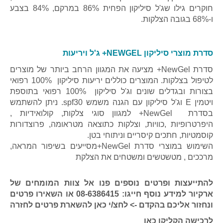
חוקרים גילו שג'ל סיליקון הפחית 86% במרקם, 84% בצבע
ו-68% בגובה הצלקות.
סדרת מוצרי סיליקון NEWGEL+ ג'ל ויריעות
סדרת NewGel+ מציעה את המגוון הרחב ביותר של מוצרים
לטיפול בצלקות. המוצרים כוללים יריעות סיליקון 100% רפואי
בצורות ובגדלים שונים וג'ל סיליקון 100% רפואי בתוספת
ויטמין E וג'ל סיליקון עם הגנה משמש spf30. ניתן להשתמש
בסדרת NewGel+ למגוון סוגי צלקות, קולואידיות ,
היפרטרופיות ,כוויות, וצלקות כתוצאה מטראומה, פרוצדורות
קוסמטיות, חתכים קיסריים וניתוחי בטן.
השימוש במוצרי סדרת NewGel+מסייעים בשיפור המראה,
מרככים , מטשטשים ומשטחים את הצלקת
להתייעצות ופרטים נוספים פנו אל צוות המומחים של
ארקיור למידע נוסף חייגו: 08-6386415 או השאירו פרטים
ונחזור אליכם בהקדם ->
לחצ/י כאן להשארת פרטים לחזרה
לרכישה הקליקו כאן