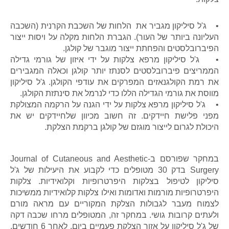
• ג'ל סיליקון מגביר את הלחות של השכבת הקרנית (השכבה
העליונה ביותר של העור). הגברת הלחות מקלה על ויסות ייצור
הפיברובלסטים והפחתת ייצור מוגבר של קולגן.
• ג'ל סיליקון מרפא צלקות על ידי איזון של גורמי גדילה
הממריצים פיברובלסטים לסנתז יותר קולגן וכאלה המגבירים
את רמת הקולגנאזים המפרקים את עודפי הקולגן. ג'ל סיליקון
מווסת את גורמי הגדילה הללו כדי לנרמל את סינתזת הקולגן.
• ג'ל סיליקון מרפא צלקות על ידי הגנה על הרקמה המצולקת
מפני פלישת חיידקים. זה חשוב מכיוון שלחיידקים יש את
היכולת לגרום לייצור מוגזם של קולגן ברקמת הצלקת.
במחקר שפורסם ב-Journal of Cutaneous and Aesthetic
Surgery בדק 30 מטופלים כדי לקבוע את היעילות של ג'ל
סיליקון לטיפול בצלקות היפרטרופיות וקלואידיות. צלקות
היפרטרופיות מורמות ואדומות ואילו צלקות קלואידיות ממשיכות
לצמוח מעבר לגבולות הצלקת המקוריים עם מראה מורם
ולעתים קרובות גושי. במחקר זה, המטופלים מרחו שכבה דקה
של ג'ל סיליקון על אזור הצלקת פעמיים ביום. לאחר 6 חודשים,