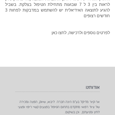
לראות בין 3 ל 7 שבועות מתחילת הטיפול בצלקת. בשביל
להגיע לתוצאה האידיאלית יש להשתמש במדבקות לפחות 3
חודשים רצופים
לפרטים נוספים ולרכישה, לחצו כאן
אודותינו
אר-קיור מדיקל בע"מ הינה חברה ליבוא, שיווק, הפצה ומכירה
של ציוד רפואי מתקדם בתחום הטיפול בפצעים קשיי ריפוי ופצעי
לחץ ומניעתם, וכן בשיקום.