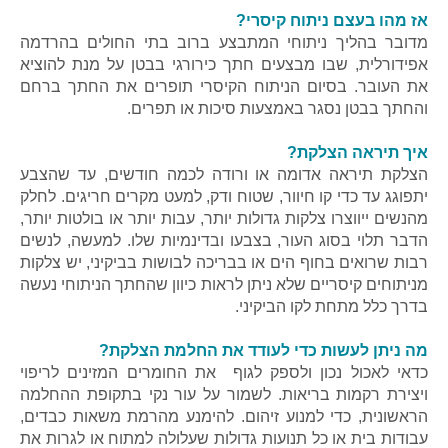
אז מהו בעצם ניתוח קיסרי?
מדובר בהליך ניתוחי המתבצע ברוב בתי החולים בהרדמה
אפידורלית, שבו מבצעים חתך כירורגי בבטן על מנת להוציא
את העובר. בסיום הניתוח הקיסרי תופרים את החתך ברחם
והחתך בבטן נסגר באמצעות סיכות או תפרים.
איך תיראה הצלקת?
הצלקת תיראה אדומה או ורודה לכמה חודשים, עד שהצבע
יתפוגג עד כדי קו חיוור, שטוח ודק, למעט מקרים חריגים. לחלק
מהנשים ייווצרו צלקות גדולות יותר, עבות יותר או בולטות יותר,
הדבר תלוי בסוג העור, בצבעו ובדינמיות שלו. למעשה, לנשים
רבות שרואים בחוף הים או בבריכה לבושות בביקיני, יש צלקות
מניתוחים קיסריים שלא ניתן לראות כיוון שהחתך הניתוחי נעשה
בדרך כלל מתחת לקו הביקיני.
מה ניתן לעשות כדי לעודד את החלמת הצלקת?
כדאי לאכול נכון ולספק לגוף את החומרים המזינים לריפוי
ויצירת רקמות בריאות. לשמור על עור נקי בתקופת ההחלמה
הראשונית, כדי למנוע זיהום. להימנע מהרמת משאות כבדים,
עבודות בית או כל תנועות גדולות שעלולה למתוח או לגרות את