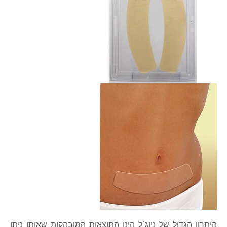
היתרון הגדול של ניוג´ל הינן התוצאות המובהקות שאותן ניתן