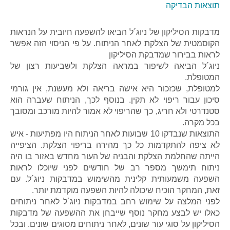
תוצאות הבדיקה
מדבקות הסיליקון של ניוג´ל הביאו להשפעה חיובית על הנראות
הקוסמטית של הצלקת לאחר הניתוח. על פי הניסוי הזה אפשר
לראות בבירור שמדבקת הסיליקון
ניוג´ל הביאה לשיפור במראה הצלקת ולשביעות רצון של
המטופלת.
למטופלת, שכזכור היא אישה בריאה ולא מעשנת, אין גורמי
סיכון עבור ריפוי לא תקין. בנוסף לכך, הניתוח שעברה הוא
סטנדרטי ולא חריג, כך שהריפוי לא אמור להיות מורכב ומסובך
בכל מקרה.
התוצאות שנבדקו 10 שבועות לאחר הניתוח היו מפתיעות - איש
לא ציפה להתקדמות כל כך מהירה בריפוי הצלקת. הציפייה
הייתה שהחלמת הצלקת והבניה של העור מחדש באזור בו היה
ניתוח תימשך מספר רב של חודשים לפני שיוכלו לראות
השפעה משמעותית קלינית מהשימוש במדבקות ניוג´ל. עם
זאת, המחקר הוכיח שיכולה להיות השפעה מוקדמת יותר.
לפני המלצה על שימוש רחב במדבקות ניוג´ל לאחר ניתוחים
כאלו יש לבצע מחקר נוסף שייבחן את ההשפעה של מדבקות
הסיליקון על סוגי עור שונים, לאחר ניתוחים מסוגים שונים. ובכל